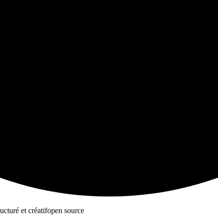
ructuré et créatif
open source