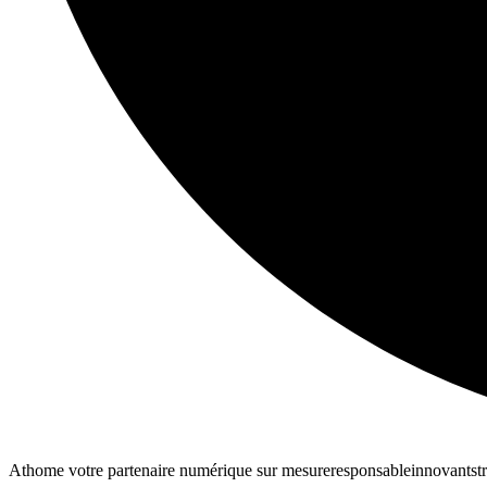
Athome votre partenaire numérique
sur mesure
responsable
innovant
st